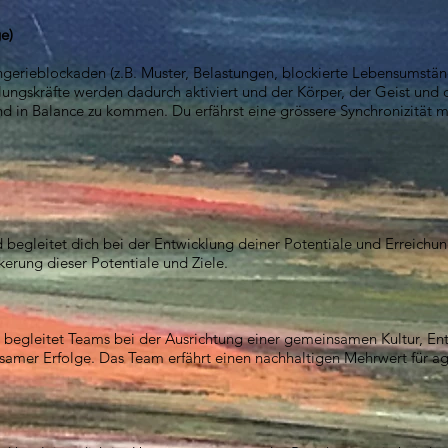
e)
erieblockaden (z.B. Muster, Belastungen, blockierte Lebensumstän
lungskräfte werden dadurch aktiviert und der Körper, der Geist und
und in Balance zu kommen. Du erfährst eine grössere Synchronizität 
 begleitet dich bei der Entwicklung deiner Potentiale und Erreichung
kerung dieser Potentiale und Ziele.
 begleitet Teams bei der Ausrichtung einer gemeinsamen Kultur, En
amer Erfolge. Das Team erfährt einen nachhaltigen Mehrwert für agi