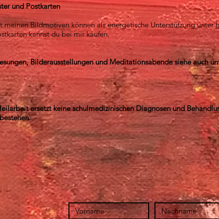
ster und Postkarten
t meinen Bildmotiven können als energetische Unterstützung unter
h
stkarten kannst du bei mir kaufen.
hlesungen, Bilderausstellungen und Meditationsabende siehe auch un
eilarbeit ersetzt keine schulmedizinischen Diagnosen und Behandlu
 bestehen.