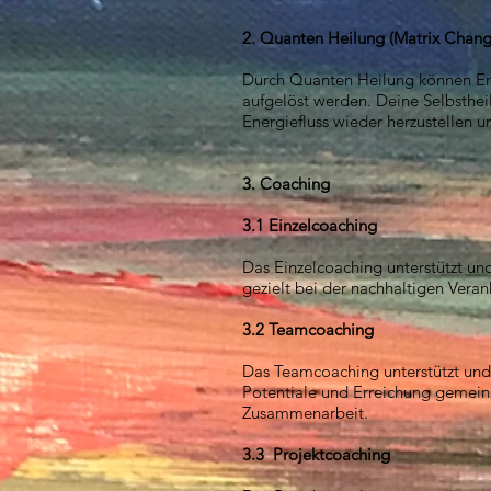
2. Quanten Heilung (Matrix Chang
Durch Quanten Heilung können Eng
aufgelöst werden. Deine Selbsthei
Energiefluss wieder herzustellen 
3. Coaching
3.1 Einzelcoaching
Das Einzelcoaching unterstützt und
gezielt bei der nachhaltigen Veran
3.2 Teamcoaching
Das Teamcoaching unterstützt und
Potentiale und Erreichung gemeins
Zusammenarbeit.
3.3 Projektcoaching