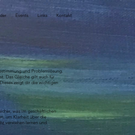
lder
Events
Links
Kontakt
rtbestimmung und Problemlösung.
t. Das Gleiche gilt auch für
ieses zeigt dir die wichtigen
icher, was im geschäftlichen
en, um Klarheit über die
ht verstehen lernen und