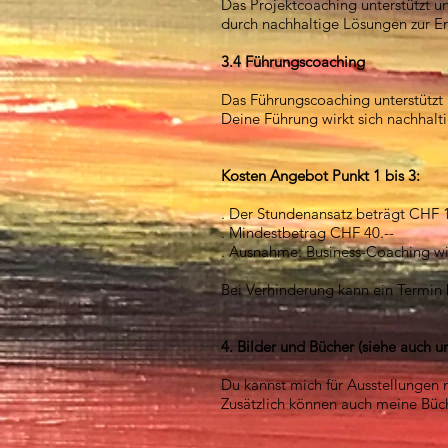
Das Projektcoaching unterstützt u
durch nachhaltige Lösungen zur Er
3.4 Führungscoaching
Das Führungscoaching unterstützt 
Deine Führung wirkt sich nachhalti
Kosten Angebot Punkt 1 bis 3:
. Der Stundenansatz beträgt CHF 1
. Mindestbetrag CHF 40.--
. Ausnahme: Business-Coaching wi
Bei Verhinderung kann ein Termin 
4. Bilder und Bücher (siehe auch u
Du kannst mich für Ausstellungen
Zusätzlich können auch meine Büc