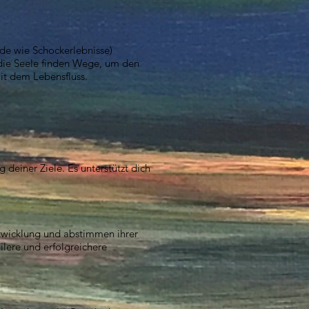
de wie Schockerlebnisse)
 die Seele finden Wege, um den
mit dem Lebensfluss.
 deiner Ziele. Es unterstützt dich
twicklung und abstimmen ihrer
lere und erfolgreichere