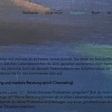
Startseite
Über mich
Angebot
Buch
Bi
ential auf und wie du es besser nutzen kannst. Sie dient als Stando
in welchen Lebensbereichen du dich gezielter weiterentwickeln kanns
 die jährliche Sicht ab deinem Geburtsdatum ein Solarhoroskop an. D
bereiche für das kommende Jahr auf.
ng und mediale Beratung sprich Channeling)
che besser mit deinen privaten Problemen umgehen? Bist du nicht s
htige ist? Meine Beratung können dir in allen Lebenssituationen nütz
kannst du deine Probleme und Anliegen aus einer ganzheitlichen Sic
er Situation bewirken.