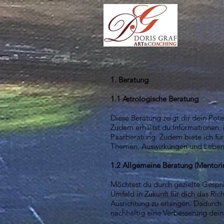
1
. Beratung
1.1 Astrologische Beratung
Diese Beratung zeigt dir dein Pot
Zudem erhältst du Informationen, 
Paarberatung. Zudem biete ich für
Themen, Auswirkungen und Lebens
1.2 Allgemeine Beratung (Mentori
Möchtest du durch gezielte Gesprä
Umfeld in Zukunft für dich das Ric
Ausrichtung zu erlangen. Dadurch 
nachhaltig eine Verbesserung dein