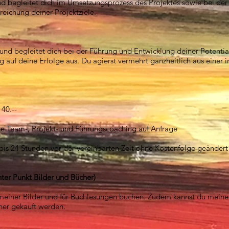
nd begleitet dich im Umsetzungsprozess des Projektes sowie bei der 
reichung deiner Projektziele.
und begleitet dich bei der Führung und Entwicklung deiner Potential
g auf deine Erfolge aus. Du agierst vermehrt ganzheitlich aus einer 
40.--
e Team-, Projekt- und Führungscoaching auf Anfrage
bis 24 Stunden vor der vereinbarten Zeit ohne Kostenfolge geänder
nter Punkt Bilder und Bücher)
 meiner Bilder und für Buchlesungen buchen. Zudem kannst du meine 
her gekauft werden.