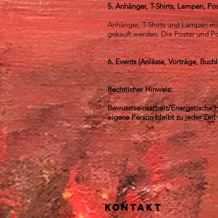
5. Anhänger, T-Shirts, Lampen, Po
Anhänger, T-Shirts und Lampen mi
gekauft werden. Die Poster und Po
6. Events (Anlässe, Vorträge, Buc
Rechtlicher Hinweis:
Bewusstseinsarbeit/Energetische H
eigene Person bleibt zu jeder Zeit
Kontakt