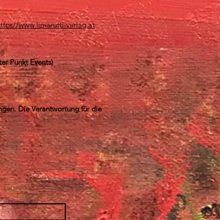
ttps//www.limarutti-verlag.at
ter Punkt Events)
ngen. Die Verantwortung für die