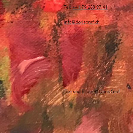
​​Tel:
+41 79 288 97 41
info@dorisgraf.ch
Text und Bilder © Doris Graf​